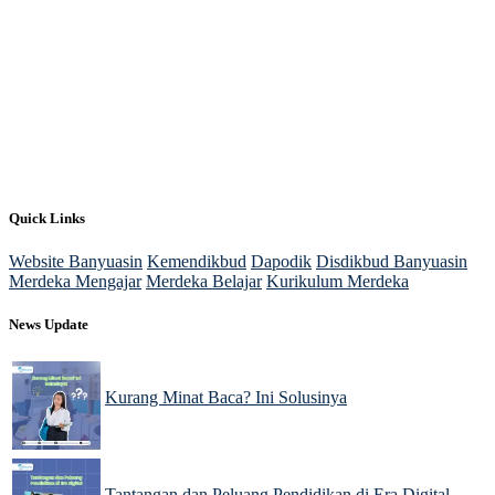
Quick Links
Website Banyuasin
Kemendikbud
Dapodik
Disdikbud Banyuasin
Merdeka Mengajar
Merdeka Belajar
Kurikulum Merdeka
News Update
Kurang Minat Baca? Ini Solusinya
03 Dec 2024
Tantangan dan Peluang Pendidikan di Era Digital